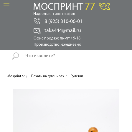
77
МОСПРИНТ
Надежная типография
8 (925) 310-06-01
taka444@mail.ru
Офис продаж: пн-пт / 9-18
Производство: ежедневно
/
/
Mosprint77
Печать на сувенирах
Рулетки